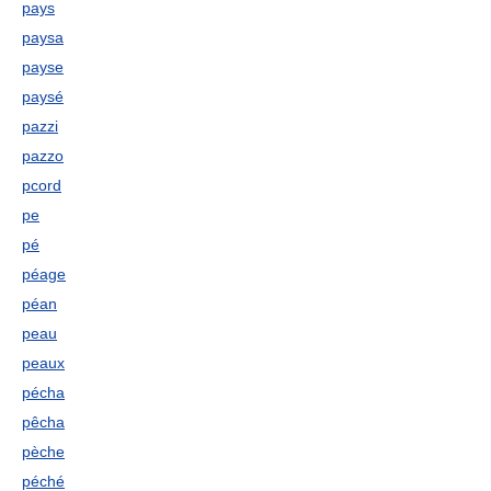
pays
paysa
payse
paysé
pazzi
pazzo
pcord
pe
pé
péage
péan
peau
peaux
pécha
pêcha
pèche
péché