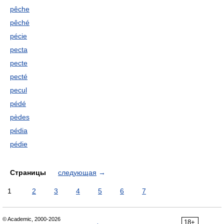
pêche
pêché
pécie
pecta
pecte
pecté
pecul
pédé
pèdes
pédia
pédie
Страницы
следующая
→
1
2
3
4
5
6
7
© Academic, 2000-2026
18+