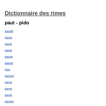
Dictionnaire des rimes
paut - pido
pauté
pava
pave
pavé
pavie
pavot
pax
paxon
paya
paye
payé
payes