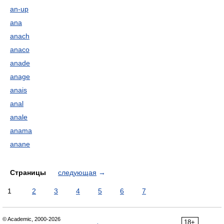
an-up
ana
anach
anaco
anade
anage
anais
anal
anale
anama
anane
Страницы
следующая
→
1
2
3
4
5
6
7
© Academic, 2000-2026
18+