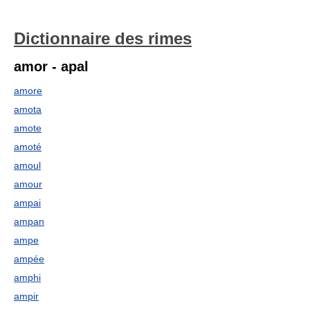
Dictionnaire des rimes
amor - apal
amore
amota
amote
amoté
amoul
amour
ampai
ampan
ampe
ampée
amphi
ampir