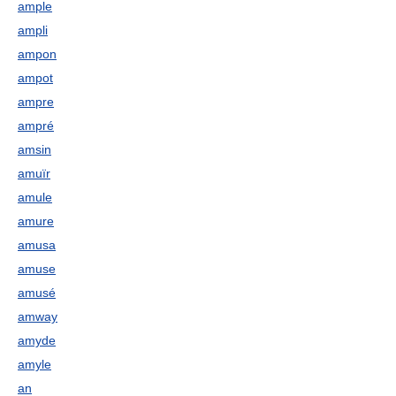
ample
ampli
ampon
ampot
ampre
ampré
amsin
amuïr
amule
amure
amusa
amuse
amusé
amway
amyde
amyle
an