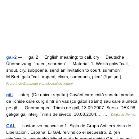
gal-2
— gal 2 English meaning: to call, cry Deutsche
Übersetzung: “rufen, schreien” Material: 1. Welsh galw “call,
shout, cry, subpoena, send an invitation to court, summon”,
M.Bret. galu “call, appeal; claim, summons; plea” (*gal u̯o ),… …
Proto-Indo-European etymological dictionary
gâl
— interj. (De obicei repetat) Cuvânt care imită sunetul produs
de lichide care curg dintr un vas (cu gâtul strâmt) sau care alunecă
pe gât. – Onomatopee. Trimis de gall, 13.09.2007. Sursa: DEX 98
gâl/gâl gâl interj. Trimis de siveco, 10.08.2004.… …
Dicționar Român
GAL
— sustantivo masculino 1. Sigla de Grupo Antiterrorista de
Liberación , España: El GAL reivindicó el secuestro. 2. (en
minúscula; invariable) Miembro de la organización GAL: Los gal