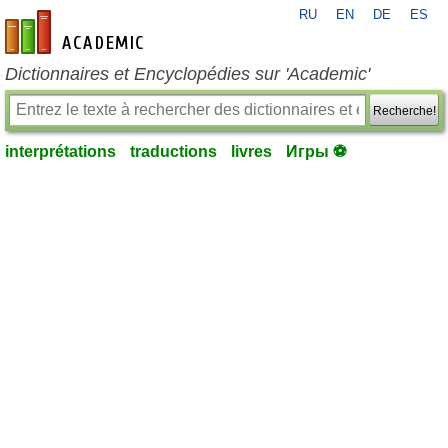
RU
EN
DE
ES
fr-academic.com
Dictionnaires et Encyclopédies sur 'Academic'
Recherche!
interprétations
traductions
livres
Игры ⚽