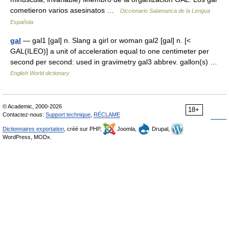
cometieron varios asesinatos …
Diccionario Salamanca de la Lengua
Española
gal
— gal1 [gal] n. Slang a girl or woman gal2 [gal] n. [<
GAL(ILEO)] a unit of acceleration equal to one centimeter per
second per second: used in gravimetry gal3 abbrev. gallon(s) …
English World dictionary
© Academic, 2000-2026
18+
Contactez-nous:
Support technique
,
RÉCLAME
Dictionnaires exportation
, créé sur PHP,
Joomla,
Drupal,
WordPress, MODx.