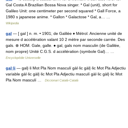
Gal Costa A Brazilian Bossa Nova singer. * Gal (unit), short for
Galileo Unit: one centimeter per second squared * Gall Force, a
1980 s japanese anime. * Gallon * Galactose * Gal, a… …
Wikipedia
gal
— [ gal ] n. m. • 1901; de Galilée ♦ Métrol. Ancienne unité de
mesure d accélération valant 10 2 mètre par seconde carrée. Des
gals. ⊗ HOM. Gale, galle. ● gal, gals nom masculin (de Galilée,
nom propre) Unité C.G.S. d accélération (symbole Gal)… …
Encyclopédie Universelle
gal·li
— gal|·li Mot Pla Nom masculí gàl·lic gàl|·lic Mot Pla Adjectiu
variable gàl·lic gàl|·lic Mot Pla Adjectiu masculí gàl·lic gàl|·lic Mot
Pla Nom masculí …
Diccionari Català-Català