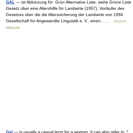
GAL
— ist Abkürzung für: Grün Alternative Liste, siehe Grüne Liste
Gesetz über eine Altershilfe für Landwirte (1957), Vorläufer des
Gesetzes über die die Alterssicherung der Landwirte von 1994
Gesellschaft für Angewandte Linguistik e. V., einen… …
Deutsch
Wikipedia
Gal
— is usually a casual term for a woman. It can also refer to: *