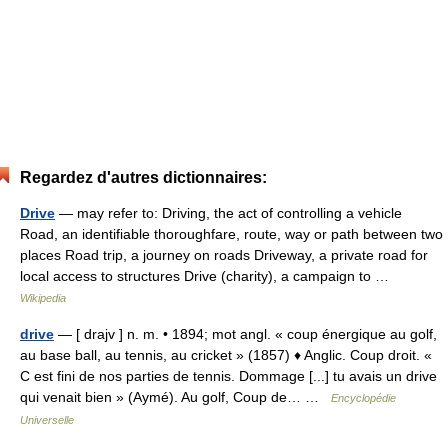
Regardez d'autres dictionnaires:
Drive
— may refer to: Driving, the act of controlling a vehicle
Road, an identifiable thoroughfare, route, way or path between two
places Road trip, a journey on roads Driveway, a private road for
local access to structures Drive (charity), a campaign to …
Wikipedia
drive
— [ drajv ] n. m. • 1894; mot angl. « coup énergique au golf,
au base ball, au tennis, au cricket » (1857) ♦ Anglic. Coup droit. «
C est fini de nos parties de tennis. Dommage [...] tu avais un drive
qui venait bien » (Aymé). Au golf, Coup de… …
Encyclopédie
Universelle