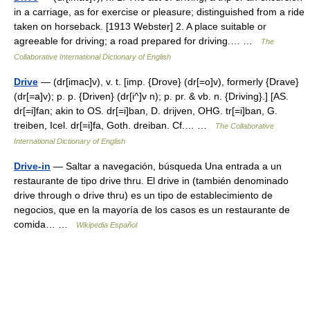
in a carriage, as for exercise or pleasure; distinguished from a ride
taken on horseback. [1913 Webster] 2. A place suitable or
agreeable for driving; a road prepared for driving.… …
The
Collaborative International Dictionary of English
Drive
— (dr[imac]v), v. t. [imp. {Drove} (dr[=o]v), formerly {Drave}
(dr[=a]v); p. p. {Driven} (dr[i^]v n); p. pr. & vb. n. {Driving}.] [AS.
dr[=i]fan; akin to OS. dr[=i]ban, D. drijven, OHG. tr[=i]ban, G.
treiben, Icel. dr[=i]fa, Goth. dreiban. Cf.… …
The Collaborative
International Dictionary of English
Drive-in
— Saltar a navegación, búsqueda Una entrada a un
restaurante de tipo drive thru. El drive in (también denominado
drive through o drive thru) es un tipo de establecimiento de
negocios, que en la mayoría de los casos es un restaurante de
comida… …
Wikipedia Español