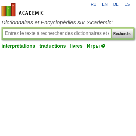
RU
EN
DE
ES
fr-academic.com
Dictionnaires et Encyclopédies sur 'Academic'
Recherche!
interprétations
traductions
livres
Игры ⚽