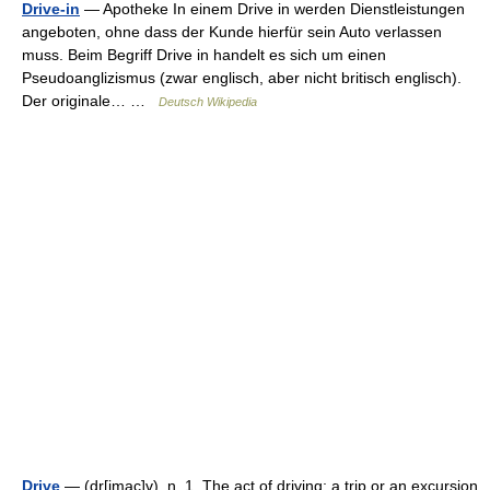
Drive-in
— Apotheke In einem Drive in werden Dienstleistungen
angeboten, ohne dass der Kunde hierfür sein Auto verlassen
muss. Beim Begriff Drive in handelt es sich um einen
Pseudoanglizismus (zwar englisch, aber nicht britisch englisch).
Der originale… …
Deutsch Wikipedia
Drive
— (dr[imac]v), n. 1. The act of driving; a trip or an excursion