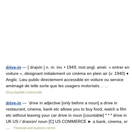
drive-in
— [ drajvin ] n. m. inv. • 1949; mot angl. amér. « entrer en
voiture », désignant initialement un cinéma en plein air (v. 1940) ♦
Anglic. Lieu public directement accessible en voiture ou service
aménagé de telle sorte que les usagers motorisés… …
Encyclopédie Universelle
drive-in
— ˈdrive in adjective [only before a noun] a drive in
restaurant, cinema, bank etc allows you to buy food, watch a film
etc without leaving your car drive in noun [countable] * * * drive in
UK US /ˈdraɪvɪn/ noun [C] US COMMERCE ► a bank, cinema, or
…
Financial and business terms