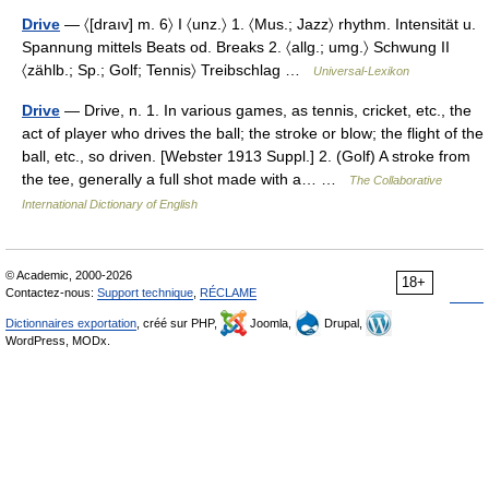
Drive
— 〈[draıv] m. 6〉 I 〈unz.〉 1. 〈Mus.; Jazz〉 rhythm. Intensität u.
Spannung mittels Beats od. Breaks 2. 〈allg.; umg.〉 Schwung II
〈zählb.; Sp.; Golf; Tennis〉 Treibschlag …
Universal-Lexikon
Drive
— Drive, n. 1. In various games, as tennis, cricket, etc., the
act of player who drives the ball; the stroke or blow; the flight of the
ball, etc., so driven. [Webster 1913 Suppl.] 2. (Golf) A stroke from
the tee, generally a full shot made with a… …
The Collaborative
International Dictionary of English
© Academic, 2000-2026
18+
Contactez-nous:
Support technique
,
RÉCLAME
Dictionnaires exportation
, créé sur PHP,
Joomla,
Drupal,
WordPress, MODx.