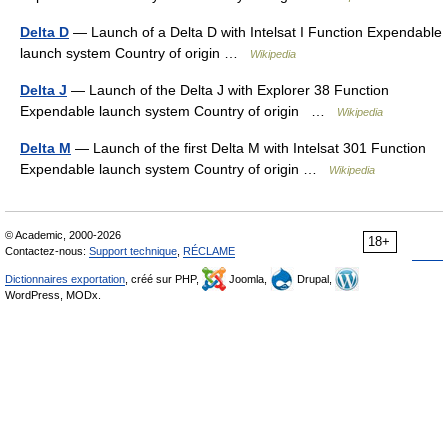
Delta D
— Launch of a Delta D with Intelsat I Function Expendable
launch system Country of origin …
Wikipedia
Delta J
— Launch of the Delta J with Explorer 38 Function
Expendable launch system Country of origin …
Wikipedia
Delta M
— Launch of the first Delta M with Intelsat 301 Function
Expendable launch system Country of origin …
Wikipedia
© Academic, 2000-2026
18+
Contactez-nous:
Support technique
,
RÉCLAME
Dictionnaires exportation
, créé sur PHP,
Joomla,
Drupal,
WordPress, MODx.