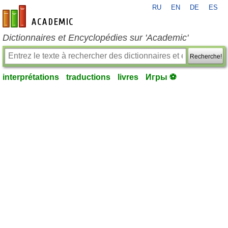
RU
EN
DE
ES
fr-academic.com
Dictionnaires et Encyclopédies sur 'Academic'
Recherche!
interprétations
traductions
livres
Игры ⚽