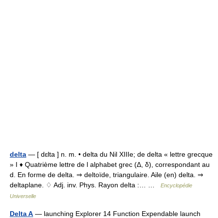
delta
— [ dɛlta ] n. m. • delta du Nil XIIIe; de delta « lettre grecque
» I ♦ Quatrième lettre de l alphabet grec (Δ, δ), correspondant au
d. En forme de delta. ⇒ deltoïde, triangulaire. Aile (en) delta. ⇒
deltaplane. ♢ Adj. inv. Phys. Rayon delta :… …
Encyclopédie
Universelle
Delta A
— launching Explorer 14 Function Expendable launch