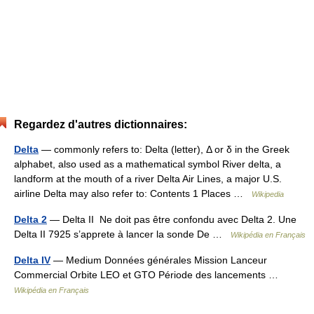
Regardez d'autres dictionnaires:
Delta
— commonly refers to: Delta (letter), Δ or δ in the Greek
alphabet, also used as a mathematical symbol River delta, a
landform at the mouth of a river Delta Air Lines, a major U.S.
airline Delta may also refer to: Contents 1 Places …
Wikipedia
Delta 2
— Delta II Ne doit pas être confondu avec Delta 2. Une
Delta II 7925 s’apprete à lancer la sonde De …
Wikipédia en Français
Delta IV
— Medium Données générales Mission Lanceur
Commercial Orbite LEO et GTO Période des lancements …
Wikipédia en Français