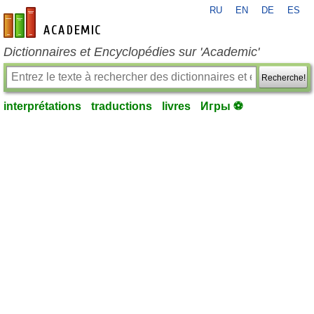
RU
EN
DE
ES
fr-academic.com
Dictionnaires et Encyclopédies sur 'Academic'
Recherche!
interprétations
traductions
livres
Игры ⚽