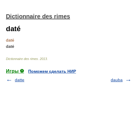
Dictionnaire des rimes
daté
daté
daté
Dictionnaire des rimes
.
2013
.
Игры ⚽
Поможем сделать НИР
datte
dauba