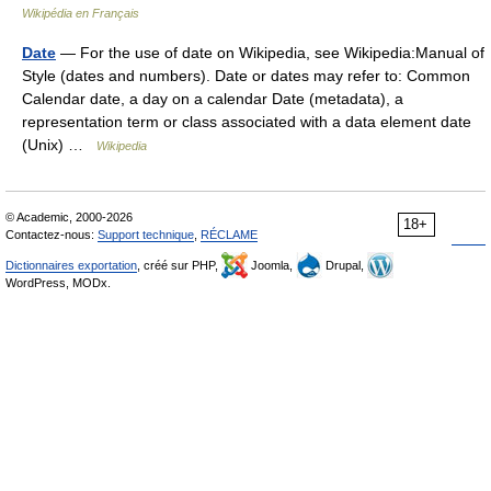
Wikipédia en Français
Date
— For the use of date on Wikipedia, see Wikipedia:Manual of
Style (dates and numbers). Date or dates may refer to: Common
Calendar date, a day on a calendar Date (metadata), a
representation term or class associated with a data element date
(Unix) …
Wikipedia
© Academic, 2000-2026
18+
Contactez-nous:
Support technique
,
RÉCLAME
Dictionnaires exportation
, créé sur PHP,
Joomla,
Drupal,
WordPress, MODx.