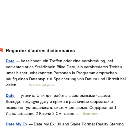
Regardez d'autres dictionnaires:
Date
— bezeichnet: ein Treffen oder eine Verabredung, bei
Verliebten auch Stelldichein Blind Date, ein verabredetes Treffen
unter bisher unbekannten Personen in Programmiersprachen
häufig einen Datentyp zur Speicherung von Datum und Uhrzeit bei
vielen… …
Deutsch Wikipedia
Date
— утилита Unix для работы с системными часами.
Выводит текущую дату и время в различных форматах и
позволяет устанавливать системное время. Содержание 1
Использование 2 Ключи 3 См. также …
Википедия
Date My Ex
— Date My Ex: Jo and Slade Format Reality Starring