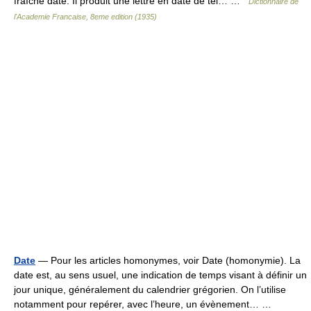
fraîche date. Il produit une lettre en date de tel… …
Dictionnaire de
l'Academie Francaise, 8eme edition (1935)
Date
— Pour les articles homonymes, voir Date (homonymie). La
date est, au sens usuel, une indication de temps visant à définir un
jour unique, généralement du calendrier grégorien. On l’utilise
notamment pour repérer, avec l’heure, un évènement… …