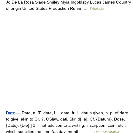
Jo De La Rosa Slade Smiley Myia Ingoldsby Lucas James Country
of origin United States Production Runni …
Wikipedia
Date
— Date, n. [F. date, LL. data, fr. L. datus given, p. p. of dare
to give; akin to Gr. ?, OSlaw. dati, Skr. d[=a]. Cf. {Datum}, Dose,
{Dato}, {Die}.] 1. That addition to a writing, inscription, coin, etc.,
which specifies the time (as day, month,… …
The Collaborative