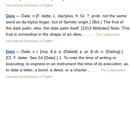
International Dictionary of English
Date
— Date, n.[F. datte, L. dactylus, fr. Gr. ?, prob. not the same
word as da ktylos finger, but of Semitic origin.] (Bot.) The fruit of
the date palm; also, the date palm itself. [1913 Webster] Note: This
fruit is somewhat in the shape of an olive,… …
The Collaborative
International Dictionary of English
Date
— Date, v. t. [imp. & p. p. {Dated}; p. pr. & vb. n. {Dating}.]
[Cf. F. dater. See 2d {Date}.] 1. To note the time of writing or
executing; to express in an instrument the time of its execution; as,
to date a letter, a bond, a deed, or a charter.… …
The Collaborative
International Dictionary of English