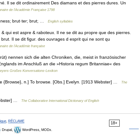
iné. Il se dit ordinairement Des diamans et des pierres dures. Un
nnaire de l'Académie Française 1798
h·ness; brut·ter; brut; …
English syllables
 & qui est aspre & raboteux. Il ne se dit au propre que des pierres.
rut. Il se dit figur. des ouvrages d esprit qui ne sont qu
nnaire de l'Académie française
 brūt) nennen sich die alten Chroniken, die, meist in französischer
Englands im Anschluß an die »Historia regum Britanniae« des
eyers Großes Konversations-Lexikon
 See {Browse}, n.] To browse. [Obs.] Evelyn. [1913 Webster] …
The
 Webster] …
The Collaborative International Dictionary of English
ique
,
RÉCLAME
18+
Drupal,
WordPress, MODx.