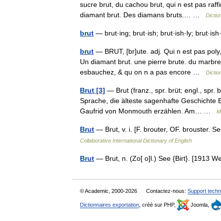
sucre brut, du cachou brut, qui n est pas raff
diamant brut. Des diamans bruts.… …
Dictio
brut
— brut·ing; brut·ish; brut·ish·ly; brut·is
brut
— BRUT, [br]ute. adj. Qui n est pas poly,
Un diamant brut. une pierre brute. du marbre b
esbauchez, & qu on n a pas encore …
Dictio
Brut [3]
— Brut (franz., spr. brüt; engl., spr.
Sprache, die älteste sagenhafte Geschichte 
Gaufrid von Monmouth erzählen. Am… …
M
Brut
— Brut, v. i. [F. brouter, OF. brouster.
Collaborative International Dictionary of English
Brut
— Brut, n. (Zo[ o]l.) See {Birt}. [1913
© Academic, 2000-2026
Contactez-nous:
Support techn
Dictionnaires exportation
, créé sur PHP,
Joomla,