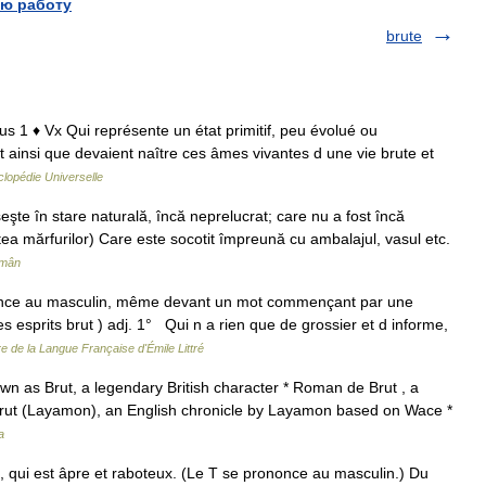
ю работу
brute
rutus 1 ♦ Vx Qui représente un état primitif, peu évolué ou
t ainsi que devaient naître ces âmes vivantes d une vie brute et
lopédie Universelle
eşte în stare naturală, încă neprelucrat; care nu a fost încă
tea mărfurilor) Care este socotit împreună cu ambalajul, vasul etc.
omân
rononce au masculin, même devant un mot commençant par une
es esprits brut ) adj. 1° Qui n a rien que de grossier et d informe,
re de la Langue Française d'Émile Littré
own as Brut, a legendary British character * Roman de Brut , a
Brut (Layamon), an English chronicle by Layamon based on Wace *
a
, qui est âpre et raboteux. (Le T se prononce au masculin.) Du