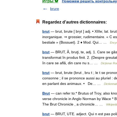
Игры ⚽
Поможем решить контрольну
brure
Regardez d'autres dictionnaires:
brut
— brut, brute [ bryt ] adj. • XIIIe; lat. b
inorganique. ⇒ grossier, rudimentaire. « C es
bestiale » (Bossuet). 2 ♦ Mod. Qui… …
Encyc
brut
— BRUT, Ă, bruţi, te, adj. 1. Care se găs
transformat în produs finit. 2. (Despre greuta
în care se află, din care nu s… …
Dicționar R
brut
— brut, brute (brut , bru t ; le t se p
consonne ; il se prononce aussi au pluriel : d
en parlant des animaux. • De… …
Dictionnai
Brut
— can refer to:* Brutus of Troy, also kn
verse chronicle in Anglo Norman by Wace * 
The Brut Chronicle , a chronicle… …
Wikipedi
brut
— BRUT, UTE. adject. Qui n est pas poli