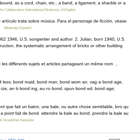
bound, as a cord, chain, etc.; a band; a ligament; a shackle or a
he Collaborative International Dictionary of English
rtículo trata sobre música. Para el personaje de ficción, véase
 …
Wikipedia Español
62 1946, U.S. songwriter and author. 2. Julian, born 1940, U.S.
onstruction, the systematic arrangement of bricks or other building
les différents sujets et articles partageant un même nom …
d·less; bond·maid; bond·man; bond·wom·an; vag·a·bond·age;
ize; an·ti·bond·ing; eu·ro·bond; spun·bond·ed; bond·age;
nt que fait un balon, une bale, ou autre chose semblable, lors qu
n a point fait de bond. attendre la bale au bond. prendre la bale au
de l'Académie française