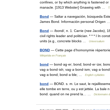
confines, or by which anything is fastened or 
manacle. [1913 Webster] Gnawing with …
T
Bond
— Saltar a navegación, búsqueda Este a
James Bond. Información personal Origen
Bond
— /bond/, n. 1. Carrie (nee Jacobs), 18
civil rights leader and politician. * * * I In c
units (e.g., concrete blocks …
Universalium
BOND
— Cette page d’homonymie répertorie 
Wikipédia en Français
bond
— bond·ag·er; bond; bond·er·ize; bon
vag·a·bond·ish; vag·a·bond·ism; vag·a·bond·
vag·a·bond; bond·a·ble; …
English syllables
bond
— BOND. s. m. Le saut, le rejaillisseme
elle tombe en terre, ou y est jettée. La bale 
bond. quand on ne prend la… …
Dictionnaire 