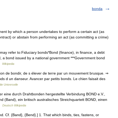
bonda
ment by which a person undertakes to perform a certain act (as
 contract) or abstain from performing an act (as committing a crime)
y refer to:Fiduciary bonds*Bond (finance), in finance, a debt
d, a bond issued by a national government ***Government bond
 …
Wikipedia
ction de bondir, de s élever de terre par un mouvement brusque. ⇒
onds d un danseur. Avancer par petits bonds. Le chien faisait des
ie Universelle
ier eine durch Drahtbonden hergestellte Verbindung BOND e.V.,
 (Band), ein britisch australisches Streichquartett BOND, einen
 …
Deutsch Wikipedia
 Cf. {Band}, {Bend}.] 1. That which binds, ties, fastens, or