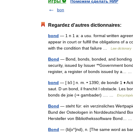
Игры ⚽
Поможем сделать НИР
bon
Regardez d'autres dictionnaires:
bond
— 1 n 1 a: a usu. formal written agree
appear in court or fulfill the obligations of a
with the condition that failure …
Law dictionary
Bond
— Bond, bonds, bonded, and bonding ma
security, issued by Issuer **Government bon
register, a register of bonds issued by a…
bond
— [ bɔ̃ ] n. m. • 1390; de bondir 1 ♦ A
saut. D un bond, il franchit l obstacle. Les b
bonds de joie (⇒ gambader) .… …
Encyclopéd
Bond
— steht für: ein verzinsliches Wertpap
Bund der Osteologen in Norddeutschland Bond
Hersteller von Bibliothekssoftware Bond…
Bond
— (b[o^]nd), n. [The same word as band.