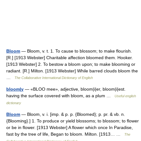
Bloom
— Bloom, v. t. 1. To cause to blossom; to make flourish.
[R.] [1913 Webster] Charitable affection bloomed them. Hooker.
[1913 Webster] 2. To bestow a bloom upon; to make blooming or
radiant. [R.] Milton. [1913 Webster] While barred clouds bloom the
…
The Collaborative International Dictionary of English
bloom|y
— «BLOO mee», adjective, bloom|i|er, bloom|i|est.
having the surface covered with bloom, as a plum …
Useful english
dictionary
Bloom
— Bloom, v. i. [imp. & p. p. {Bloomed}; p. pr. & vb. n.
{Blooming}.] 1. To produce or yield blossoms; to blossom; to flower
or be in flower. [1913 Webster] A flower which once In Paradise,
fast by the tree of life, Began to bloom. Milton. [1913… …
The