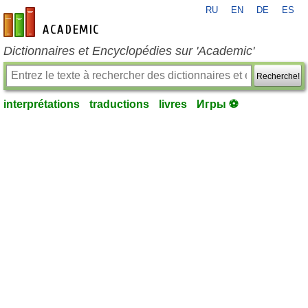
RU
EN
DE
ES
fr-academic.com
Dictionnaires et Encyclopédies sur 'Academic'
Recherche!
interprétations
traductions
livres
Игры ⚽