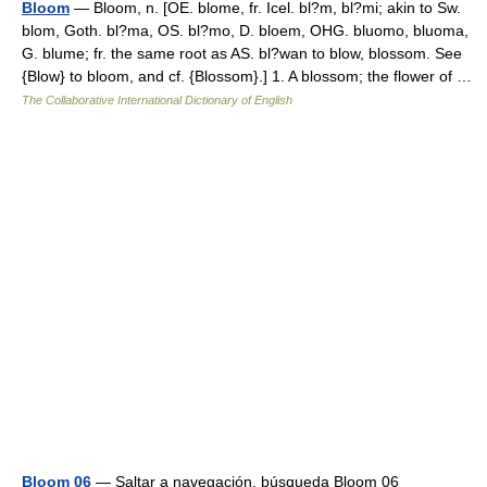
Bloom
— Bloom, n. [OE. blome, fr. Icel. bl?m, bl?mi; akin to Sw.
blom, Goth. bl?ma, OS. bl?mo, D. bloem, OHG. bluomo, bluoma,
G. blume; fr. the same root as AS. bl?wan to blow, blossom. See
{Blow} to bloom, and cf. {Blossom}.] 1. A blossom; the flower of …
The Collaborative International Dictionary of English
Bloom 06
— Saltar a navegación, búsqueda Bloom 06