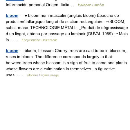
Información personal Origen Italia …
Wikipedia Español
bloom
— ● bloom nom masculin (anglais bloom) Ébauche de
produit métallurgique long et de section rectangulaire. ⇒BLOOM,
subst. masc. TECHNOLOGIE MÉTALL. ,,Produit de dégrossissage
d un lingot, obtenu par passage au laminoir (DUVAL 1959) : • Mais
la… …
Encyclopédie Universelle
bloom
— bloom, blossom Cherry trees are said to be in blossom,
roses in bloom. The difference corresponds largely to that
between trees whose blossom is a sign of fruit to come and plants
whose flowers are a culmination in themselves. In figurative
uses… …
Modern English usage