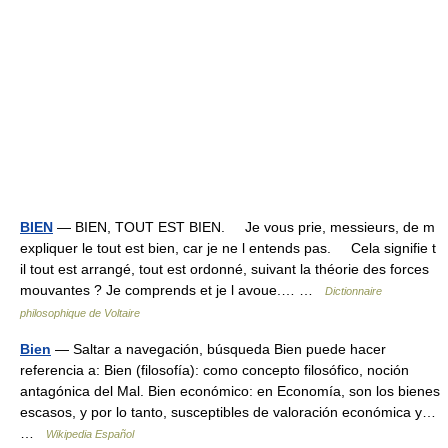
BIEN
— BIEN, TOUT EST BIEN. Je vous prie, messieurs, de m
expliquer le tout est bien, car je ne l entends pas. Cela signifie t
il tout est arrangé, tout est ordonné, suivant la théorie des forces
mouvantes ? Je comprends et je l avoue.… …
Dictionnaire
philosophique de Voltaire
Bien
— Saltar a navegación, búsqueda Bien puede hacer
referencia a: Bien (filosofía): como concepto filosófico, noción
antagónica del Mal. Bien económico: en Economía, son los bienes
escasos, y por lo tanto, susceptibles de valoración económica y…
…
Wikipedia Español