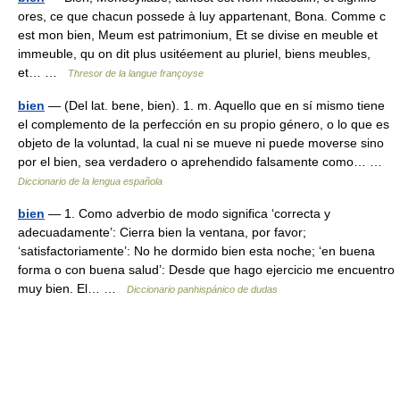
ores, ce que chacun possede à luy appartenant, Bona. Comme c
est mon bien, Meum est patrimonium, Et se divise en meuble et
immeuble, qu on dit plus usitéement au pluriel, biens meubles,
et… …
Thresor de la langue françoyse
bien
— (Del lat. bene, bien). 1. m. Aquello que en sí mismo tiene
el complemento de la perfección en su propio género, o lo que es
objeto de la voluntad, la cual ni se mueve ni puede moverse sino
por el bien, sea verdadero o aprehendido falsamente como… …
Diccionario de la lengua española
bien
— 1. Como adverbio de modo significa ‘correcta y
adecuadamente’: Cierra bien la ventana, por favor;
‘satisfactoriamente’: No he dormido bien esta noche; ‘en buena
forma o con buena salud’: Desde que hago ejercicio me encuentro
muy bien. El… …
Diccionario panhispánico de dudas