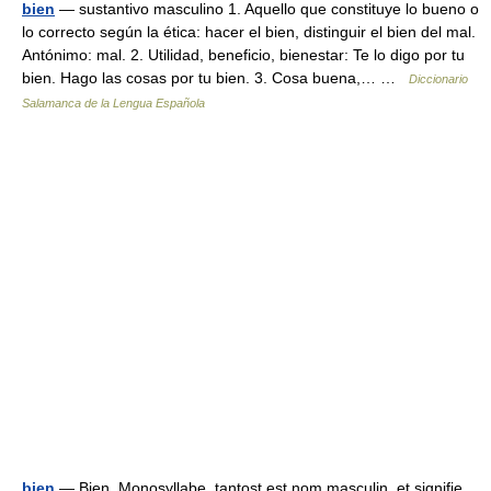
bien
— sustantivo masculino 1. Aquello que constituye lo bueno o
lo correcto según la ética: hacer el bien, distinguir el bien del mal.
Antónimo: mal. 2. Utilidad, beneficio, bienestar: Te lo digo por tu
bien. Hago las cosas por tu bien. 3. Cosa buena,… …
Diccionario
Salamanca de la Lengua Española
bien
— Bien, Monosyllabe, tantost est nom masculin, et signifie