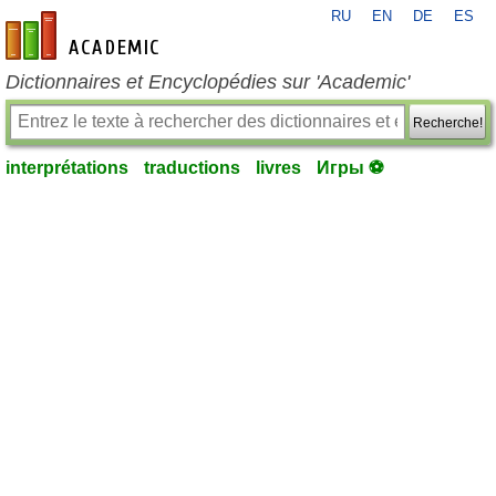
RU
EN
DE
ES
fr-academic.com
Dictionnaires et Encyclopédies sur 'Academic'
Recherche!
interprétations
traductions
livres
Игры ⚽