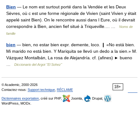
Bien
— Le nom est surtout porté dans la Vendée et les Deux
Sèvres, où c est une forme régionale de Vivien (saint Vivien y était
appelé saint Bien). On le rencontre aussi dans l Eure, où il devrait
correspondre à Bien, ancien fief situé à Triqueville.… …
Noms de
famille
bien
— bien, no estar bien expr. demente, loco. ❙ «No está bien.
Mi marido no está bien. Y Mariquita se llevó un dedo a la sien.» M.
Vázquez Montalbán, La rosa de Alejandría. cf. (afines) ► bueno
…
Diccionario del Argot "El Sohez"
© Academic, 2000-2026
18+
Contactez-nous:
Support technique
,
RÉCLAME
Dictionnaires exportation
, créé sur PHP,
Joomla,
Drupal,
WordPress, MODx.