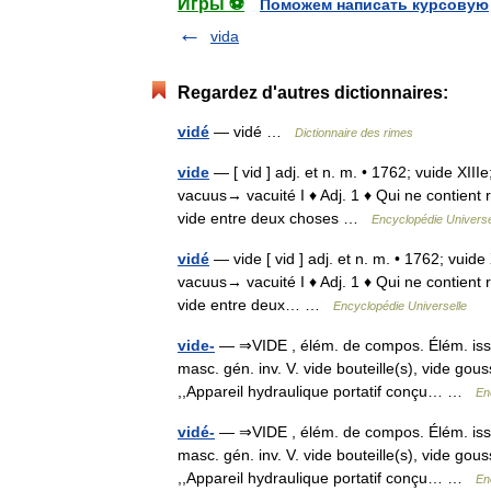
Игры ⚽
Поможем написать курсовую
vida
Regardez d'autres dictionnaires:
vidé
— vidé …
Dictionnaire des rimes
vide
— [ vid ] adj. et n. m. • 1762; vuide XIIIe
vacuus→ vacuité I ♦ Adj. 1 ♦ Qui ne contient ri
vide entre deux choses …
Encyclopédie Universe
vidé
— vide [ vid ] adj. et n. m. • 1762; vuide 
vacuus→ vacuité I ♦ Adj. 1 ♦ Qui ne contient ri
vide entre deux… …
Encyclopédie Universelle
vide-
— ⇒VIDE , élém. de compos. Élém. issu 
masc. gén. inv. V. vide bouteille(s), vide gous
,,Appareil hydraulique portatif conçu… …
En
vidé-
— ⇒VIDE , élém. de compos. Élém. issu 
masc. gén. inv. V. vide bouteille(s), vide gous
,,Appareil hydraulique portatif conçu… …
En