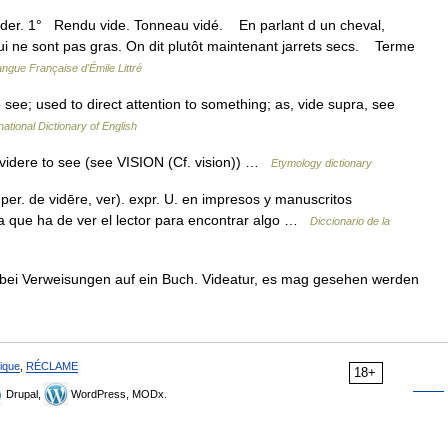
vider. 1° Rendu vide. Tonneau vidé. En parlant d un cheval,
 qui ne sont pas gras. On dit plutôt maintenant jarrets secs. Terme
angue Française d'Émile Littré
o see; used to direct attention to something; as, vide supra, see
national Dictionary of English
f videre to see (see VISION (Cf. vision)) …
Etymology dictionary
imper. de vidēre, ver). expr. U. en impresos y manuscritos
na que ha de ver el lector para encontrar algo …
Diccionario de la
he, bei Verweisungen auf ein Buch. Videatur, es mag gesehen werden
ique
,
RÉCLAME
18+
Drupal,
WordPress, MODx.