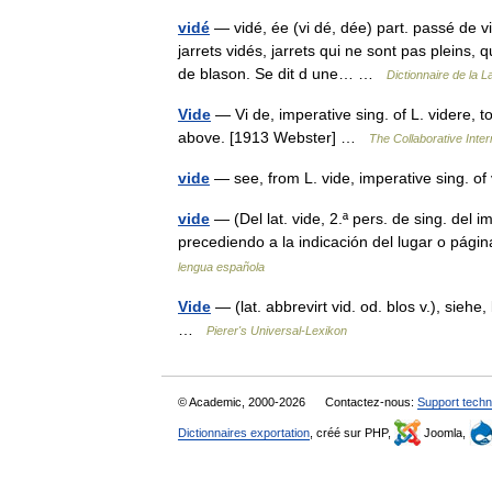
vidé
— vidé, ée (vi dé, dée) part. passé de 
jarrets vidés, jarrets qui ne sont pas pleins,
de blason. Se dit d une… …
Dictionnaire de la L
Vide
— Vi de, imperative sing. of L. videre, t
above. [1913 Webster] …
The Collaborative Inter
vide
— see, from L. vide, imperative sing. o
vide
— (Del lat. vide, 2.ª pers. de sing. del 
precediendo a la indicación del lugar o pági
lengua española
Vide
— (lat. abbrevirt vid. od. blos v.), sie
…
Pierer's Universal-Lexikon
© Academic, 2000-2026
Contactez-nous:
Support techn
Dictionnaires exportation
, créé sur PHP,
Joomla,