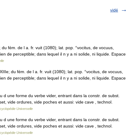
vidé
; du fém. de l a. fr. vuit (1080); lat. pop. °vocitus, de vocuus,
en de perceptible; dans lequel il n y a ni solide, ni liquide. Espace
lle
XIIIe; du fém. de l a. fr. vuit (1080); lat. pop. °vocitus, de vocuus,
en de perceptible; dans lequel il n y a ni solide, ni liquide. Espace
d une forme du verbe vider, entrant dans la constr. de subst.
set, vide ordures, vide poches et aussi: vide cave , technol.
cyclopédie Universelle
d une forme du verbe vider, entrant dans la constr. de subst.
set, vide ordures, vide poches et aussi: vide cave , technol.
cyclopédie Universelle