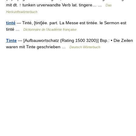
mit dt. ↑ tunken urverwandte Verb lat. tingere… …
Das
Herkunftswörterbuch
tinté
— Tinté, [tint]ée. part. La Messe est tintée. le Sermon est
tinté …
Dictionnaire de l'Académie française
Tinte
— [Aufbauwortschatz (Rating 1500 3200)] Bsp.: • Die Zeilen
waren mit Tinte geschrieben …
Deutsch Wörterbuch