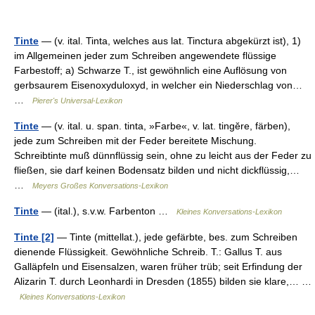
Tinte
— (v. ital. Tinta, welches aus lat. Tinctura abgekürzt ist), 1)
im Allgemeinen jeder zum Schreiben angewendete flüssige
Farbestoff; a) Schwarze T., ist gewöhnlich eine Auflösung von
gerbsaurem Eisenoxyduloxyd, in welcher ein Niederschlag von…
…
Pierer's Universal-Lexikon
Tinte
— (v. ital. u. span. tinta, »Farbe«, v. lat. tingĕre, färben),
jede zum Schreiben mit der Feder bereitete Mischung.
Schreibtinte muß dünnflüssig sein, ohne zu leicht aus der Feder zu
fließen, sie darf keinen Bodensatz bilden und nicht dickflüssig,…
…
Meyers Großes Konversations-Lexikon
Tinte
— (ital.), s.v.w. Farbenton …
Kleines Konversations-Lexikon
Tinte [2]
— Tinte (mittellat.), jede gefärbte, bes. zum Schreiben
dienende Flüssigkeit. Gewöhnliche Schreib. T.: Gallus T. aus
Galläpfeln und Eisensalzen, waren früher trüb; seit Erfindung der
Alizarin T. durch Leonhardi in Dresden (1855) bilden sie klare,… …
Kleines Konversations-Lexikon