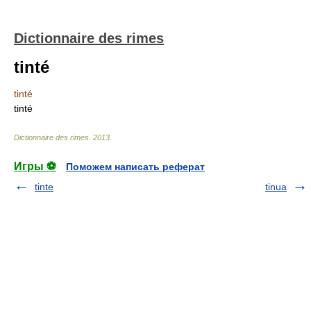
Dictionnaire des rimes
tinté
tinté
tinté
Dictionnaire des rimes
.
2013
.
Игры ⚽
Поможем написать реферат
tinte
tinua