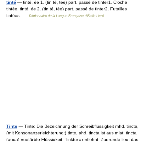
tinté
— tinté, ée 1. (tin té, tée) part. passé de tinter1. Cloche
tintée. tinté, ée 2. (tin té, tée) part. passé de tinter2. Futailles
tintées …
Dictionnaire de la Langue Française d'Émile Littré
Tinte
— Tinte: Die Bezeichnung der Schreibflüssigkeit mhd. tincte,
(mit Konsonanzerleichterung:) tinte, ahd. tincta ist aus mlat. tincta
(aqua) »gefärbte Flüssigkeit; Tinktur« entlehnt. Zugrunde liegt das