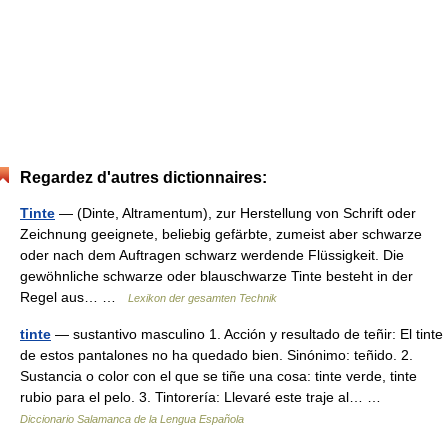
Regardez d'autres dictionnaires:
Tinte
— (Dinte, Altramentum), zur Herstellung von Schrift oder
Zeichnung geeignete, beliebig gefärbte, zumeist aber schwarze
oder nach dem Auftragen schwarz werdende Flüssigkeit. Die
gewöhnliche schwarze oder blauschwarze Tinte besteht in der
Regel aus… …
Lexikon der gesamten Technik
tinte
— sustantivo masculino 1. Acción y resultado de teñir: El tinte
de estos pantalones no ha quedado bien. Sinónimo: teñido. 2.
Sustancia o color con el que se tiñe una cosa: tinte verde, tinte
rubio para el pelo. 3. Tintorería: Llevaré este traje al… …
Diccionario Salamanca de la Lengua Española