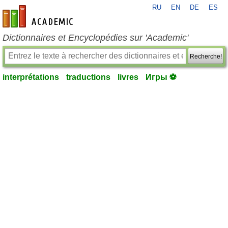
RU
EN
DE
ES
fr-academic.com
Dictionnaires et Encyclopédies sur 'Academic'
Recherche!
interprétations
traductions
livres
Игры ⚽