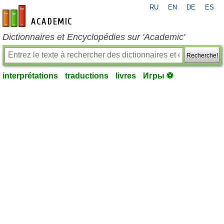
RU
EN
DE
ES
fr-academic.com
Dictionnaires et Encyclopédies sur 'Academic'
Recherche!
interprétations
traductions
livres
Игры ⚽