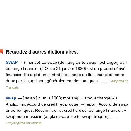
Regardez d'autres dictionnaires:
SWAP
— (finance) Le swap (de l anglais to swap : échanger) ou l
échange financier (J.O. du 31 janvier 1990) est un produit dérivé
financier. Il s agit d un contrat d échange de flux financiers entre
deux parties, qui sont généralement des banques… …
Wikipédia en
Français
swap
— [ swap ] n. m. • 1963; mot angl. « troc, échange » ♦
Anglic. Fin. Accord de crédit réciproque. ⇒ report. Accord de swap
entre banques. Recomm. offic. crédit croisé, échange financier. ●
swap nom masculin (anglais swap, de to swap, troquer)… …
Encyclopédie Universelle