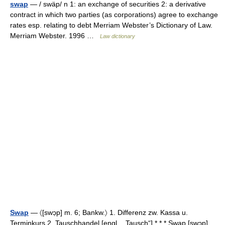
swap
— / swäp/ n 1: an exchange of securities 2: a derivative
contract in which two parties (as corporations) agree to exchange
rates esp. relating to debt Merriam Webster’s Dictionary of Law.
Merriam Webster. 1996 …
Law dictionary
Swap
— 〈[swɔ̣p] m. 6; Bankw.〉 1. Differenz zw. Kassa u.
Terminkurs 2. Tauschhandel [engl., „Tausch“] * * * Swap [swɔp],