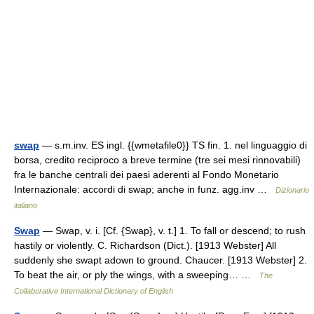
swap
— s.m.inv. ES ingl. {{wmetafile0}} TS fin. 1. nel linguaggio di
borsa, credito reciproco a breve termine (tre sei mesi rinnovabili)
fra le banche centrali dei paesi aderenti al Fondo Monetario
Internazionale: accordi di swap; anche in funz. agg.inv …
Dizionario
italiano
Swap
— Swap, v. i. [Cf. {Swap}, v. t.] 1. To fall or descend; to rush
hastily or violently. C. Richardson (Dict.). [1913 Webster] All
suddenly she swapt adown to ground. Chaucer. [1913 Webster] 2.
To beat the air, or ply the wings, with a sweeping… …
The
Collaborative International Dictionary of English