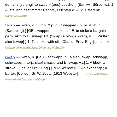
der; s, s [zu engl. to swap = (aus)tauschen] (Bankw., Börsenw.): 1.
Austausch bestimmter Rechte, Pflichten o. Ä. 2. Differenz… …
Universal-Lexikon
Swap
— Swap, v. t. [imp. & p. p. {Swapped}; p. pr. & vb. n.
{Swapping}.] [OE. swappen to strike; cf. E. to strike a bargain;
perh. akin to E. sweep. Cf. {Swap} a blow, {Swap}, v. i.] [Written
also {swop}.] 1. To strike; with off. [Obs. or Prov. Eng.]… …
The
Collaborative International Dictionary of English
Swap
— Swap, n. [Cf. G. schwapp, n., a slap, swap, schwapp,
schwapps, interj., slap! smack! and E. swap, v.t.] 1. A blow; a
stroke. [Obs. or Prov. Eng.] [1913 Webster] 2. An exchange; a
barter. [Colloq.] Sir W. Scott. [1913 Webster] …
The Collaborative
International Dictionary of English