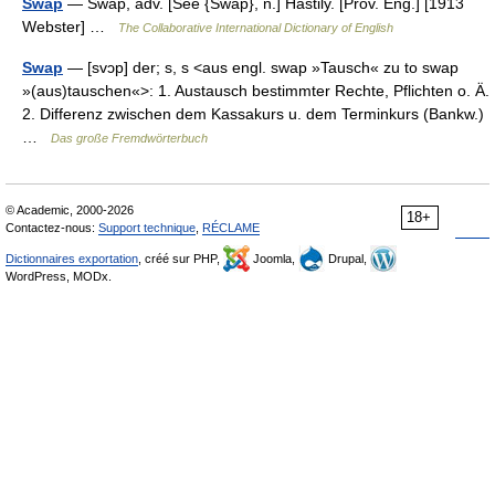
Swap
— Swap, adv. [See {Swap}, n.] Hastily. [Prov. Eng.] [1913
Webster] …
The Collaborative International Dictionary of English
Swap
— [svɔp] der; s, s <aus engl. swap »Tausch« zu to swap
»(aus)tauschen«>: 1. Austausch bestimmter Rechte, Pflichten o. Ä.
2. Differenz zwischen dem Kassakurs u. dem Terminkurs (Bankw.)
…
Das große Fremdwörterbuch
© Academic, 2000-2026
18+
Contactez-nous:
Support technique
,
RÉCLAME
Dictionnaires exportation
, créé sur PHP,
Joomla,
Drupal,
WordPress, MODx.