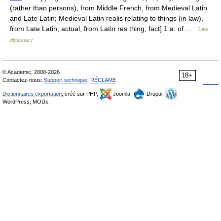
(rather than persons), from Middle French, from Medieval Latin
and Late Latin; Medieval Latin realis relating to things (in law),
from Late Latin, actual, from Latin res thing, fact] 1 a: of …
Law
dictionary
© Academic, 2000-2026
18+
Contactez-nous:
Support technique
,
RÉCLAME
Dictionnaires exportation
, créé sur PHP,
Joomla,
Drupal,
WordPress, MODx.