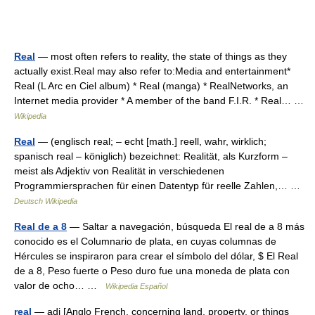
Real
— most often refers to reality, the state of things as they
actually exist.Real may also refer to:Media and entertainment*
Real (L Arc en Ciel album) * Real (manga) * RealNetworks, an
Internet media provider * A member of the band F.I.R. * Real… …
Wikipedia
Real
— (englisch real; – echt [math.] reell, wahr, wirklich;
spanisch real – königlich) bezeichnet: Realität, als Kurzform –
meist als Adjektiv von Realität in verschiedenen
Programmiersprachen für einen Datentyp für reelle Zahlen,… …
Deutsch Wikipedia
Real de a 8
— Saltar a navegación, búsqueda El real de a 8 más
conocido es el Columnario de plata, en cuyas columnas de
Hércules se inspiraron para crear el símbolo del dólar, $ El Real
de a 8, Peso fuerte o Peso duro fue una moneda de plata con
valor de ocho… …
Wikipedia Español
real
— adj [Anglo French, concerning land, property, or things