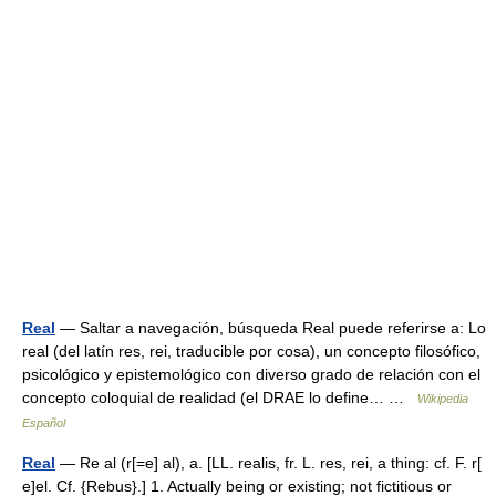
Real
— Saltar a navegación, búsqueda Real puede referirse a: Lo
real (del latín res, rei, traducible por cosa), un concepto filosófico,
psicológico y epistemológico con diverso grado de relación con el
concepto coloquial de realidad (el DRAE lo define… …
Wikipedia
Español
Real
— Re al (r[=e] al), a. [LL. realis, fr. L. res, rei, a thing: cf. F. r[
e]el. Cf. {Rebus}.] 1. Actually being or existing; not fictitious or