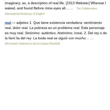
imaginary; as, a description of real life. [1913 Webster] Whereat I
waked, and found Before mine eyes all… …
The Collaborative
International Dictionary of English
real
— adjetivo 1. Que tiene existencia verdadera: sentimiento
real, dolor real. La pobreza es un problema real. Este personaje
es muy real. Sinónimo: auténtico. Antónimo: irreal. 2. Del rey o de
la fami lia del rey: La boda real se siguió con mucho… …
Diccionario Salamanca de la Lengua Española