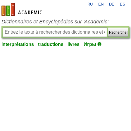
RU
EN
DE
ES
fr-academic.com
Dictionnaires et Encyclopédies sur 'Academic'
Recherche!
interprétations
traductions
livres
Игры ⚽