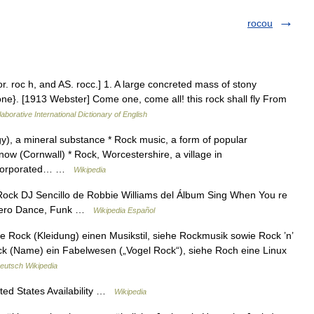
rocou
r. roc h, and AS. rocc.] 1. A large concreted mass of stony
tone}. [1913 Webster] Come one, come all! this rock shall fly From
aborative International Dictionary of English
y), a mineral substance * Rock music, a form of popular
now (Cornwall) * Rock, Worcestershire, a village in
incorporated… …
Wikipedia
ock DJ Sencillo de Robbie Williams del Álbum Sing When You re
nero Dance, Funk …
Wikipedia Español
e Rock (Kleidung) einen Musikstil, siehe Rockmusik sowie Rock ’n’
ck (Name) ein Fabelwesen („Vogel Rock“), siehe Roch eine Linux
eutsch Wikipedia
ed States Availability …
Wikipedia