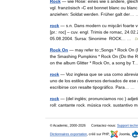
Rock
— wie Hose: eines wie s andere, gleichg
vgl. französisch ›C est bonnet blanc ou bl
anziehen: Soldat werden. Früher galt der
rock
— s.n. Dans modern cu mişcări foarte v
[pr.: roc] – cuv. engl. Trimis de romac, 24.0
05.08.2004. Sursa: Sinonime ROCK… …
D
Rock On
— may refer to:;Songs * Rock On (
the Smashing Pumpkins * Rock On (Do the Ro
on the album Glitter * Rock On, a song by
rock
— Voz inglesa que se usa como abreviac
uno de los estilos diversos derivados de ese
escribirse con resalte tipográfico. Para… 
rock
— (del inglés; pronunciamos roc ) adjet
roll: cantante rock. música rock. sustantiv
© Academic, 2000-2026
Contactez-nous:
Support techn
Dictionnaires exportation
, créé sur PHP,
Joomla,