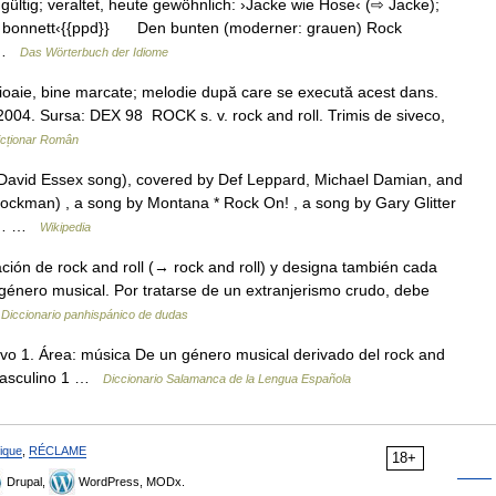
ültig; veraltet, heute gewöhnlich: ›Jacke wie Hose‹ (⇨ Jacke);
anc bonnett‹{{ppd}} Den bunten (moderner: grauen) Rock
… …
Das Wörterbuch der Idiome
ioaie, bine marcate; melodie după care se execută acest dans.
2.2004. Sursa: DEX 98 ROCK s. v. rock and roll. Trimis de siveco,
icționar Român
David Essex song), covered by Def Leppard, Michael Damian, and
ckman) , a song by Montana * Rock On! , a song by Gary Glitter
 T.… …
Wikipedia
ión de rock and roll (→ rock and roll) y designa también cada
 género musical. Por tratarse de un extranjerismo crudo, debe
…
Diccionario panhispánico de dudas
ivo 1. Área: música De un género musical derivado del rock and
o masculino 1 …
Diccionario Salamanca de la Lengua Española
ique
,
RÉCLAME
18+
Drupal,
WordPress, MODx.