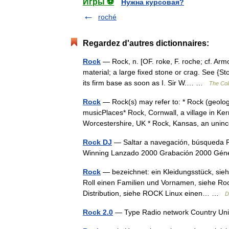
Игры ⚽
Нужна курсовая?
roché
Regardez d'autres dictionnaires:
Rock
— Rock, n. [OF. roke, F. roche; cf. Armo
material; a large fixed stone or crag. See {S
its firm base as soon as I. Sir W.… …
The Coll
Rock
— Rock(s) may refer to: * Rock (geolog
musicPlaces* Rock, Cornwall, a village in Ker
Worcestershire, UK * Rock, Kansas, an un
Rock DJ
— Saltar a navegación, búsqueda R
Winning Lanzado 2000 Grabación 2000 Gé
Rock
— bezeichnet: ein Kleidungsstück, sieh
Roll einen Familien und Vornamen, siehe Ro
Distribution, siehe ROCK Linux einen… …
D
Rock 2.0
— Type Radio network Country Unit