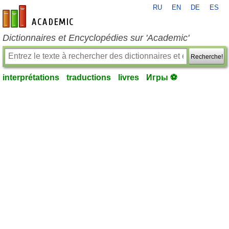
RU
EN
DE
ES
fr-academic.com
Dictionnaires et Encyclopédies sur 'Academic'
Recherche!
interprétations
traductions
livres
Игры ⚽