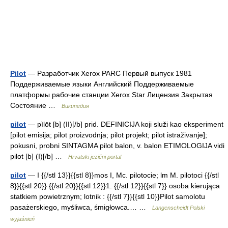
Pilot
— Разработчик Xerox PARC Первый выпуск 1981
Поддерживаемые языки Английский Поддерживаемые
платформы рабочие станции Xerox Star Лицензия Закрытая
Состояние …
Википедия
pilot
— pìlōt [b] (II)[/b] prid. DEFINICIJA koji služi kao eksperiment
[pilot emisija; pilot proizvodnja; pilot projekt; pilot istraživanje];
pokusni, probni SINTAGMA pilot balon, v. balon ETIMOLOGIJA vidi
pilot [b] (I)[/b] …
Hrvatski jezični portal
pilot
— I {{/stl 13}}{{stl 8}}mos I, Mc. pilotocie; lm M. pilotoci {{/stl
8}}{{stl 20}} {{/stl 20}}{{stl 12}}1. {{/stl 12}}{{stl 7}} osoba kierująca
statkiem powietrznym; lotnik : {{/stl 7}}{{stl 10}}Pilot samolotu
pasażerskiego, myśliwca, śmigłowca.… …
Langenscheidt Polski
wyjaśnień