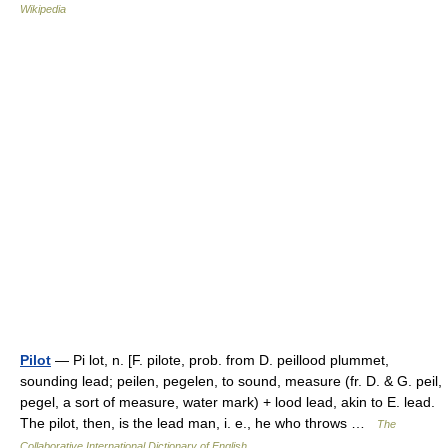
Wikipedia
Pilot
— Pi lot, n. [F. pilote, prob. from D. peillood plummet,
sounding lead; peilen, pegelen, to sound, measure (fr. D. & G. peil,
pegel, a sort of measure, water mark) + lood lead, akin to E. lead.
The pilot, then, is the lead man, i. e., he who throws …
The
Collaborative International Dictionary of English