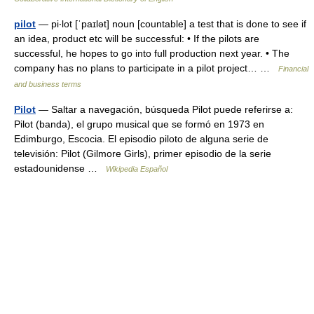
pilot
— pi‧lot [ˈpaɪlət] noun [countable] a test that is done to see if
an idea, product etc will be successful: • If the pilots are
successful, he hopes to go into full production next year. • The
company has no plans to participate in a pilot project… …
Financial
and business terms
Pilot
— Saltar a navegación, búsqueda Pilot puede referirse a:
Pilot (banda), el grupo musical que se formó en 1973 en
Edimburgo, Escocia. El episodio piloto de alguna serie de
televisión: Pilot (Gilmore Girls), primer episodio de la serie
estadounidense …
Wikipedia Español