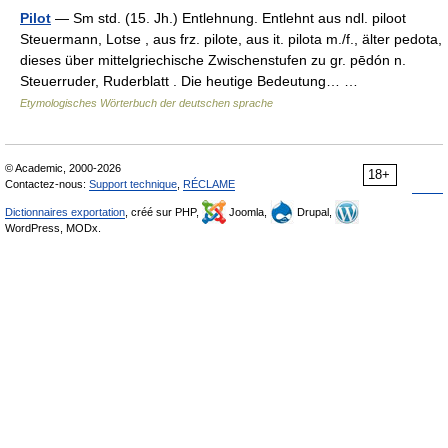
Pilot
— Sm std. (15. Jh.) Entlehnung. Entlehnt aus ndl. piloot
Steuermann, Lotse , aus frz. pilote, aus it. pilota m./f., älter pedota,
dieses über mittelgriechische Zwischenstufen zu gr. pēdón n.
Steuerruder, Ruderblatt . Die heutige Bedeutung… …
Etymologisches Wörterbuch der deutschen sprache
© Academic, 2000-2026
18+
Contactez-nous:
Support technique
,
RÉCLAME
Dictionnaires exportation
, créé sur PHP,
Joomla,
Drupal,
WordPress, MODx.