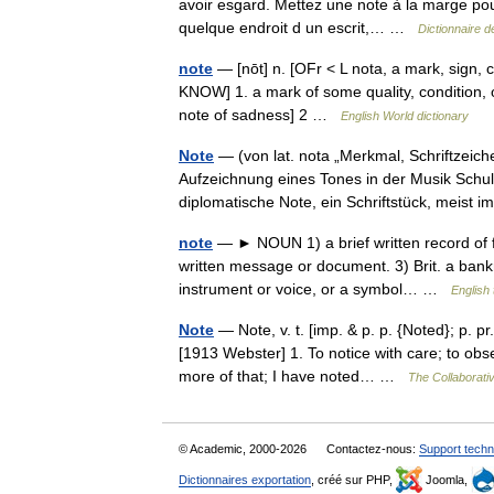
avoir esgard. Mettez une note à la marge pou
quelque endroit d un escrit,… …
Dictionnaire d
note
— [nōt] n. [OFr < L nota, a mark, sign, c
KNOW] 1. a mark of some quality, condition, or
note of sadness] 2 …
English World dictionary
Note
— (von lat. nota „Merkmal, Schriftzeiche
Aufzeichnung eines Tones in der Musik Schul
diplomatische Note, ein Schriftstück, meis
note
— ► NOUN 1) a brief written record of fa
written message or document. 3) Brit. a bankn
instrument or voice, or a symbol… …
English 
Note
— Note, v. t. [imp. & p. p. {Noted}; p. pr.
[1913 Webster] 1. To notice with care; to obs
more of that; I have noted… …
The Collaborativ
© Academic, 2000-2026
Contactez-nous:
Support techn
Dictionnaires exportation
, créé sur PHP,
Joomla,