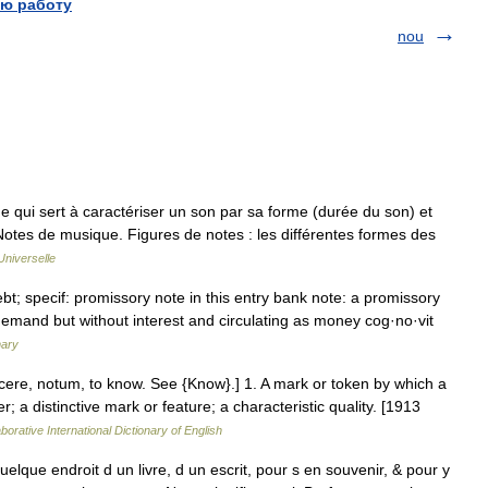
ю работу
nou
Signe qui sert à caractériser un son par sa forme (durée du son) et
Notes de musique. Figures de notes : les différentes formes des
Universelle
bt; specif: promissory note in this entry bank note: a promissory
emand but without interest and circulating as money cog·no·vit
nary
scere, notum, to know. See {Know}.] 1. A mark or token by which a
; a distinctive mark or feature; a characteristic quality. [1913
borative International Dictionary of English
elque endroit d un livre, d un escrit, pour s en souvenir, & pour y