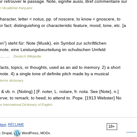
r retrouver le passage. Note, signifie aussi, Bref commentaire sur
e l'Académie française
haracter, letter < notus, pp. of noscere, to know < gnoscere, to
 fact; distinguishing or characteristic feature, mood, tone, etc. [a
n“) steht für: Note (Musik), ein Symbol zur schriftlichen
note, eine Leistungsbeurteilung im schulischen Umfeld
t im… …
Deutsch Wikipedia
cts, topics, or thoughts, used as an aid to memory. 2) a short
ote. 4) a single tone of definite pitch made by a musical
terms dictionary
 & vb. n. {Noting}.] [F. noter, L. notare, fr. nota. See {Note}, n.]
erve; to remark; to heed; to attend to. Pope. [1913 Webster] No
e International Dictionary of English
ique
,
RÉCLAME
18+
Drupal,
WordPress, MODx.