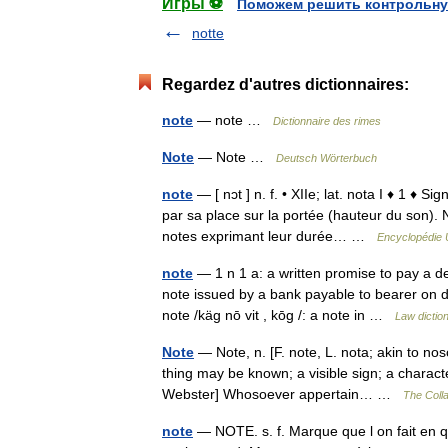
Игры ⚽
Поможем решить контрольну
notte
Regardez d'autres dictionnaires:
note
— note …
Dictionnaire des rimes
Note
— Note …
Deutsch Wörterbuch
note
— [ nɔt ] n. f. • XIIe; lat. nota I ♦ 1 ♦ 
par sa place sur la portée (hauteur du son). 
notes exprimant leur durée… …
Encyclopédie 
note
— 1 n 1 a: a written promise to pay a de
note issued by a bank payable to bearer on d
note /käg nō vit , kōg /: a note in …
Law dictio
Note
— Note, n. [F. note, L. nota; akin to no
thing may be known; a visible sign; a character
Webster] Whosoever appertain… …
The Colla
note
— NOTE. s. f. Marque que l on fait en qu