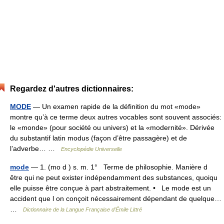
Regardez d'autres dictionnaires:
MODE
— Un examen rapide de la définition du mot «mode»
montre qu’à ce terme deux autres vocables sont souvent associés:
le «monde» (pour société ou univers) et la «modernité». Dérivée
du substantif latin modus (façon d’être passagère) et de
l’adverbe… …
Encyclopédie Universelle
mode
— 1. (mo d ) s. m. 1° Terme de philosophie. Manière d
être qui ne peut exister indépendamment des substances, quoiqu
elle puisse être conçue à part abstraitement. • Le mode est un
accident que l on conçoit nécessairement dépendant de quelque…
…
Dictionnaire de la Langue Française d'Émile Littré