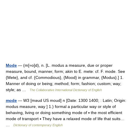
Mode
— (m[=o]d), n. [L. modus a measure, due or proper
measure, bound, manner, form; akin to E. mete: cf. F. mode. See
{Mete}, and cf. {Commodious}, {Mood} in grammar, {Modus}.] 1.
Manner of doing or being; method; form; fashion; custom; way;
style; as …
The Collaborative International Dictionary of English
mode
— W3 [məud US moud] n [Date: 1300 1400; : Latin; Origin:
modus measure, way ] 1.) formal a particular way or style of
behaving, living or doing something mode of ▪ the most efficient
mode of transport ▪ They have a relaxed mode of life that suits…
…
Dictionary of contemporary English