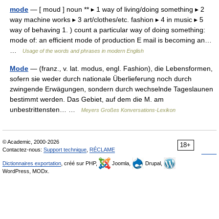
mode
— [ moud ] noun ** ▸ 1 way of living/doing something ▸ 2
way machine works ▸ 3 art/clothes/etc. fashion ▸ 4 in music ▸ 5
way of behaving 1. ) count a particular way of doing something:
mode of: an efficient mode of production E mail is becoming an…
…
Usage of the words and phrases in modern English
Mode
— (franz., v. lat. modus, engl. Fashion), die Lebensformen,
sofern sie weder durch nationale Überlieferung noch durch
zwingende Erwägungen, sondern durch wechselnde Tageslaunen
bestimmt werden. Das Gebiet, auf dem die M. am
unbestrittensten… …
Meyers Großes Konversations-Lexikon
© Academic, 2000-2026
18+
Contactez-nous:
Support technique
,
RÉCLAME
Dictionnaires exportation
, créé sur PHP,
Joomla,
Drupal,
WordPress, MODx.