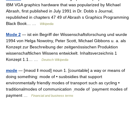
IBM VGA graphics hardware that was popularized by Michael
Abrash, first published in July 1991 in Dr. Dobb s Journal,
republished in chapters 47 49 of Abrash s Graphics Programming
Black Book… …
Wikipedia
Mode 2
— ist ein Begriff der Wissenschaftsforschung und wurde
1994 von Helga Nowotny, Peter Scott, Michael Gibbons u. a. als
Konzept zur Beschreibung der zeitgenössischen Produktion
wissenschaftlichen Wissens entwickelt. Inhaltsverzeichnis 1
Konzept 1.1… …
Deutsch Wikipedia
mode
— [məʊd ǁ moʊd] noun 1. [countable] a way or means of
doing something: mode of • susbsidies that support
environmentally friendly modes of transport such as cycling •
traditionalmodes of communication ˌmode of ˈpayment modes of
payment …
Financial and business terms