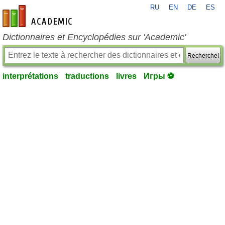
RU
EN
DE
ES
fr-academic.com
Dictionnaires et Encyclopédies sur 'Academic'
Recherche!
interprétations
traductions
livres
Игры ⚽