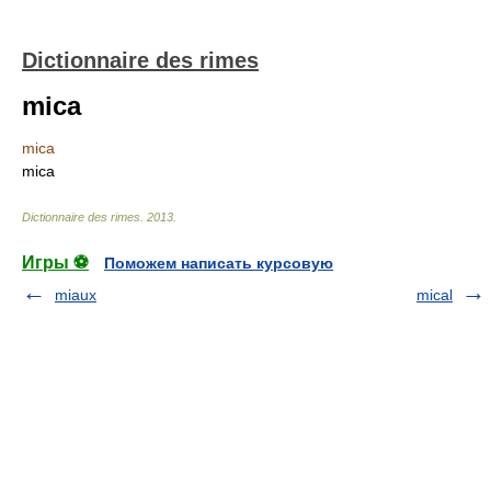
Dictionnaire des rimes
mica
mica
mica
Dictionnaire des rimes
.
2013
.
Игры ⚽
Поможем написать курсовую
miaux
mical