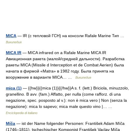
MICA
— IR (с тепловой ГСН) на консоли Rafale Marine Тип …
Википедия
MICA IR
— MICA infrared on a Rafale Marine MICA IR
Авиационная ракета (малой/средней дальности). Разработка
ракеты MICA (Missile d Interception et de Combat Aerien) была
начата в фирмой «Matra» в 1982 году. Была принята на
вооружение в варианте MICA… …
Википедия
mica (1)
— {{hw}}{{mica (1)}{{/hw}}A s. f. (lett.) Briciola, minuzzolo,
granellino. B avv. (fam.) Affatto, per nulla (come rafforz. di una
negazione, spec. posposto al v.): non è mica vero | Non (senza la
negazione): mica lo sapevo; mica male questo vino |… …
Enciclopedia di italiano
Míča
— ist der Name folgender Personen: František Adam Míča
(1746–1811), tschechischer Komponist František Vaclav Míča