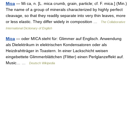
Mica
— Mi ca, n. [L. mica crumb, grain, particle; cf. F. mica.] (Min.)
The name of a group of minerals characterized by highly perfect
cleavage, so that they readily separate into very thin leaves, more
or less elastic. They differ widely in composition …
The Collaborative
International Dictionary of English
Mica
— oder MICA steht für: Glimmer auf Englisch. Anwendung
als Dielektrikum in elektrischen Kondensatoren oder als
Heizdrahtträger in Toastern. In einer Lackschicht weisen
eingebettete Glimmerblättchen (Flitter) einen Perlglanzeffekt auf.
Music… …
Deutsch Wikipedia