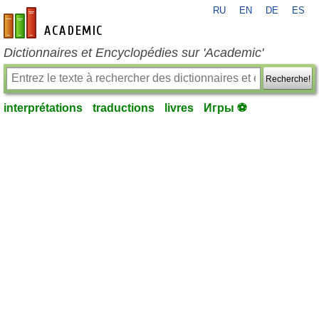
RU
EN
DE
ES
fr-academic.com
Dictionnaires et Encyclopédies sur 'Academic'
Recherche!
interprétations
traductions
livres
Игры ⚽