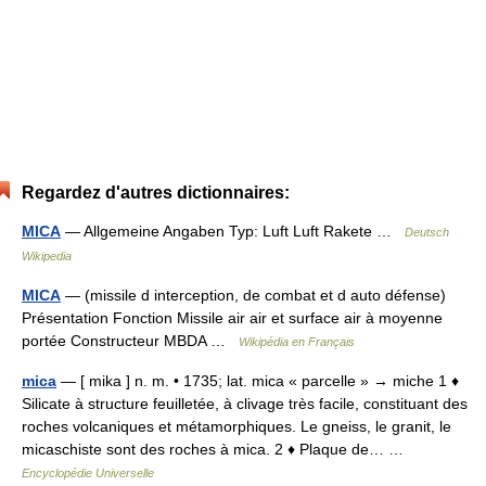
Regardez d'autres dictionnaires:
MICA
— Allgemeine Angaben Typ: Luft Luft Rakete …
Deutsch
Wikipedia
MICA
— (missile d interception, de combat et d auto défense)
Présentation Fonction Missile air air et surface air à moyenne
portée Constructeur MBDA …
Wikipédia en Français
mica
— [ mika ] n. m. • 1735; lat. mica « parcelle » → miche 1 ♦
Silicate à structure feuilletée, à clivage très facile, constituant des
roches volcaniques et métamorphiques. Le gneiss, le granit, le
micaschiste sont des roches à mica. 2 ♦ Plaque de… …
Encyclopédie Universelle