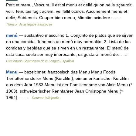
Petit et menu, Vescum. Il est si menu et delié qu on ne le sçauroit
voir, Tenuitas fugit aciem, vel fallit oculos. Aucunement menu et
delié, Subtenuis. Couper bien menu, Minutim scindere.… …
Thresor de la langue françoyse
menú
— sustantivo masculino 1. Conjunto de platos que se sirven
en una comida: Tenemos un menú muy normalito. 2. Lista de las
comidas y bebidas que se sirven en un restaurante: El menú de
esta casa suele ser muy interesante, os gustará. menú de… …
Diccionario Salamanca de la Lengua Española
Menu
— bezeichnet: französisch das Menü Menu Foods,
Tierfutterhersteller Menu (Kurzfilm), ein amerikanischer Kurzfilm
aus dem Jahr 1933 Menu ist der Familienname von Alain Menu (*
1963), schweizerischer Rennfahrer Jean Christophe Menu (*
1964),… …
Deutsch Wikipedia