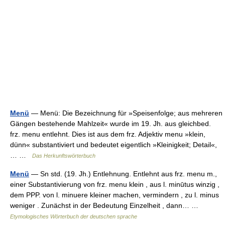
Menü
— Menü: Die Bezeichnung für »Speisenfolge; aus mehreren
Gängen bestehende Mahlzeit« wurde im 19. Jh. aus gleichbed.
frz. menu entlehnt. Dies ist aus dem frz. Adjektiv menu »klein,
dünn« substantiviert und bedeutet eigentlich »Kleinigkeit; Detail«,
… …
Das Herkunftswörterbuch
Menü
— Sn std. (19. Jh.) Entlehnung. Entlehnt aus frz. menu m.,
einer Substantivierung von frz. menu klein , aus l. minūtus winzig ,
dem PPP. von l. minuere kleiner machen, vermindern , zu l. minus
weniger . Zunächst in der Bedeutung Einzelheit , dann… …
Etymologisches Wörterbuch der deutschen sprache