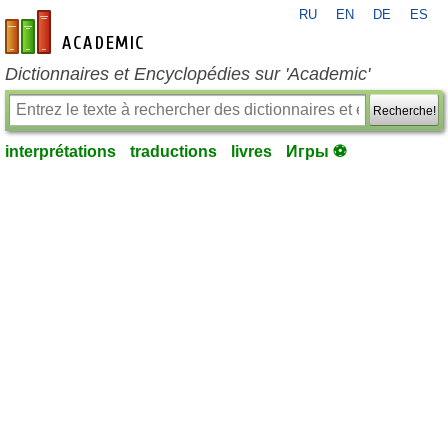
RU
EN
DE
ES
fr-academic.com
Dictionnaires et Encyclopédies sur 'Academic'
Recherche!
interprétations
traductions
livres
Игры ⚽