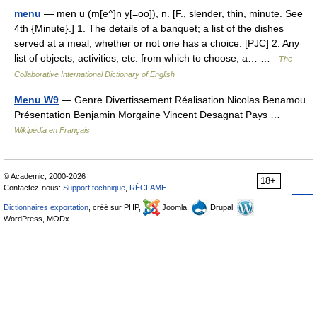
menu
— men u (m[e^]n y[=oo]), n. [F., slender, thin, minute. See
4th {Minute}.] 1. The details of a banquet; a list of the dishes
served at a meal, whether or not one has a choice. [PJC] 2. Any
list of objects, activities, etc. from which to choose; a… …
The
Collaborative International Dictionary of English
Menu W9
— Genre Divertissement Réalisation Nicolas Benamou
Présentation Benjamin Morgaine Vincent Desagnat Pays …
Wikipédia en Français
© Academic, 2000-2026
18+
Contactez-nous:
Support technique
,
RÉCLAME
Dictionnaires exportation
, créé sur PHP,
Joomla,
Drupal,
WordPress, MODx.