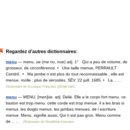
Regardez d'autres dictionnaires:
menu
— menu, ue (me nu, nue) adj. 1° Qui a peu de volume, de
grosseur, de circonférence. • Une taille menue, PERRAULT
Cendril.. • Ma jambe n est plus du tout reconnaissable ; elle est
menue, molle ; plus de sérosités, SÉV. 22 juill. 1685. • La… …
Dictionnaire de la Langue Française d'Émile Littré
menu
— MENU, [men]üe. adj. Delié. Elle a le corps fort menu. ce
baston est trop menu. cette corde est trop menue. il a les bras si
menus. les doigts menus. les jambes menues. de l escriture
menue. Menu, signifie aussi, Qui n est pas gros. Menu comme
de… …
Dictionnaire de l'Académie française